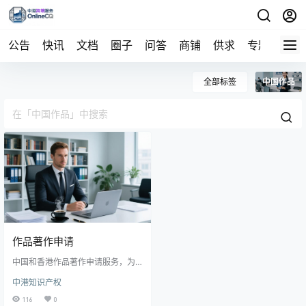
公告
快讯
文档
圈子
问答
商铺
供求
专题
导航
全部标签
中国作品
作品著作申请
中国和香港作品著作申请服务，为
文学、艺术、科学等作品申请著作
中港知识产权
权； 包括官费和服务费，并可提供
作品估值服务
116
0