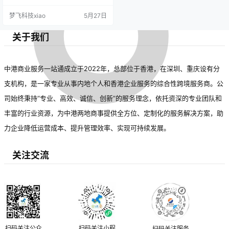
题，降低风险与压力。选择可靠机
梦飞科技xiao
5月27日
构需关注其信誉、资质及成功案
例。优质移民服务不仅帮助顺利移
民，还可能带来长期的教育、职业
关于我们
和社会福利等收益。借助专业支
持，移民过程更为安全高效，助力
开启新生活。
中港商业服务一站通成立于2022年，总部位于香港，在深圳、重庆设有分
支机构，是一家专业从事内地个人和香港企业服务的综合性跨境服务商。公
司始终秉持“专业、高效、诚信、创新”的服务理念，依托资深的专业团队和
丰富的行业资源，为中港两地商事提供全方位、定制化的服务解决方案，助
力企业降低运营成本、提升管理效率、实现可持续发展。
关注交流
扫码关注公众
扫码关注小程
扫码关注服务