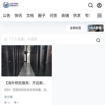
公告
快讯
文档
圈子
问答
商铺
供求
专题
导航
全部标签
个人发展
【海外移民服务：开启新生
活的关键一步】
您好！您提供的信息非常有趣。在
当今全球化背景下，海外移民确实
未分类
成为了许多人提升生活质量和实现
发展的选择。专业移民服务能有效
12
0
应对复杂的法律程序和文化适应问