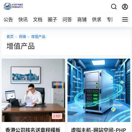
公告
快讯
文档
圈子
问答
商铺
供求
专题
导航
首页
>
商铺
>
增值产品
增值产品
2.5折
香港公司核名送章程模板
虚拟主机-网站空间-PHP