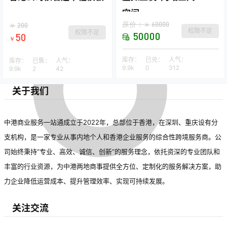
空间
原价：
60000
￥
200
￥
权限不足
权限不足
50000
50
￥
库存：
已兑：
人气：
库存：
已售：
人气：
9.9k
0
312
9.9k
2
42
关于我们
中港商业服务一站通成立于2022年，总部位于香港，在深圳、重庆设有分
支机构，是一家专业从事内地个人和香港企业服务的综合性跨境服务商。公
司始终秉持“专业、高效、诚信、创新”的服务理念，依托资深的专业团队和
丰富的行业资源，为中港两地商事提供全方位、定制化的服务解决方案，助
力企业降低运营成本、提升管理效率、实现可持续发展。
关注交流